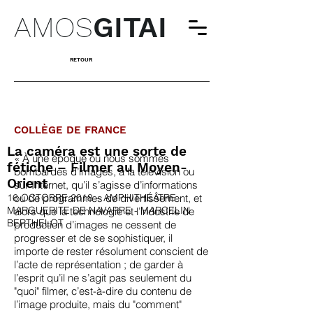
AMOS
GITAI
RETOUR
COLLÈGE DE FRANCE
La caméra est une sorte de
« À une époque où nous sommes
fétiche – Filmer au Moyen-
bombardés d’images, à la télévision ou
Orient
sur Internet, qu’il s’agisse d’informations
16 OCTOBRE 2018 – AMPHITHÉÂTRE
ou de programmes de divertissement, et
MARGUERITE DE NAVARRE - MARCELIN
alors que la technologie et l’industrie de
BERTHELOT
production d’images ne cessent de
progresser et de se sophistiquer, il
importe de rester résolument conscient de
l’acte de représentation ; de garder à
l’esprit qu’il ne s’agit pas seulement du
"quoi" filmer, c’est-à-dire du contenu de
l’image produite, mais du "comment"