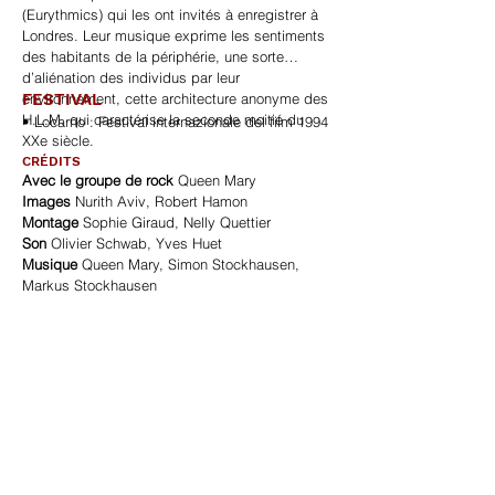
(Eurythmics) qui les ont invités à enregistrer à
Londres. Leur musique exprime les sentiments
des habitants de la périphérie, une sorte
d’aliénation des individus par leur
environnement, cette architecture anonyme des
FESTIVAL
H.L.M. qui caractérise la seconde moitié du
• Locarno : Festival internazionale del film 1994
XXe siècle.
CRÉDITS
Avec le groupe de rock
Queen Mary
Images
Nurith Aviv, Robert Hamon
Montage
Sophie Giraud, Nelly Quettier
Son
Olivier Schwab, Yves Huet
Musique
Queen Mary, Simon Stockhausen,
Markus Stockhausen
Production
Agav Films, Planète Cable, CNC
(France), Channel Four (Royaune-Uni)
Directeurs de production
Laurent Tuchot,
Eléonore Feneux, Nelly Dumas.
AGAV FILMS
6, cour Berard. 75004 Paris – France
+33 (0)1 42 40 48 45