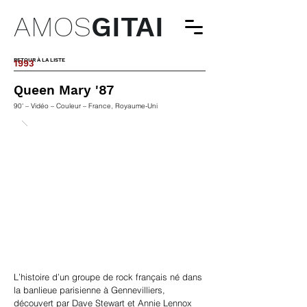
AMOS
GITAI
RETOUR À LA LISTE
1993
Queen Mary '87
90' – Vidéo – Couleur – France, Royaume-Uni
L’histoire d’un groupe de rock français né dans
la banlieue parisienne à Gennevilliers,
découvert par Dave Stewart et Annie Lennox