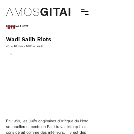
AMOS
GITAI
RETOUR À LA LISTE
1979
Wadi Salib Riots
40' – 16 mm – N&B – Israël
En 1959, les Juifs originaires d’Afrique du Nord
se rebellèrent contre le Parti travailliste qui les
considérait comme des inférieurs. Il y eut des