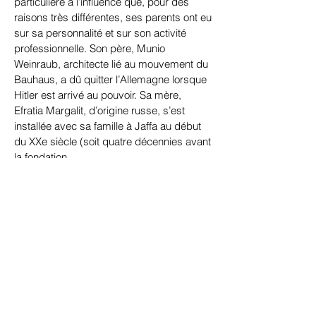
particulière à l’influence que, pour des
raisons très différentes, ses parents ont eu
sur sa personnalité et sur son activité
professionnelle. Son père, Munio
Weinraub, architecte lié au mouvement du
Bauhaus, a dû quitter l’Allemagne lorsque
Hitler est arrivé au pouvoir. Sa mère,
Efratia Margalit, d’origine russe, s’est
installée avec sa famille à Jaffa au début
du XXe siècle (soit quatre décennies avant
la fondation
de l’État d’Israël).
Avec de longs plans séquences, des
montages houleux et une dimension
critique, les films d’Amos Gitai visent à
remettre en question et à dépasser la
distinction si souvent faite entre
documentaire et fiction. Ses œuvres
montrent comment l’expérience de l’exil et
de la guerre s’inscrit dans les gestes et le
corps des personnes. Elles explorent la