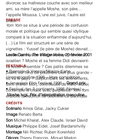
divorcer, sa maîtresse couche avec son meilleur
ami, sa mère l’appelle Moshe, son père
l’appelle Moussa. L’une est juive, l’autre est
PRESSE
arabe…
Yom Yom
se situe à une période de confusion
morale et politique qui semble quasi idyllique
comparé à la situation enflammée d’aujourd’hui.
(…) Le film est structuré en une série de
vignettes : Yussef (le père de Moshe) devrait-il
vendre sa maison d’enfance à un promoteur
Leslie Camhi,
The Village Voice
, 20 février 2001
israélien ? Moshe et sa femme Didi devraient-
FESTIVALS
ils rester ensemble ? Ces petits dilemmes se
• Biennale di Venezia/Mostra d’arte
jouent sur fond de poudrière bien plus grande –
cinematografica 1998 – Hors compétition
où va le pays ? Surplombant les événements,
• Jerusalem Film Festival 1998 –
Grand prix
Mimi (Keren Mor), contrôleuse de trafic routier,
• Festival des 3 continents 1998 (Nantes) –
contemple le chaos avec perplexité. Yom Yom
Moshe Ivgi, Prix d’interprétation masculine
exploite la tradition de coexistence pacifique
entre les Arabes et les Juifs à Haïfa pour
CRÉDITS
raconter, avec un humour noir, l’histoire de
Scénario
Amos Gitai, Jacky Cukier
personnages mus par des loyautés partagées
Image
Renato Berta
et des inhibitions névrotiques. Le génie de Gitai
Son
Michel Kharat, Alex Claude, Israel David
consiste à montrer comment le conflit infiltre
Musique
Philippe Eidel, Josef Bardanshvilly
chaque rencontre, du marché à la chambre à
Montage
Nili Richter, Ruben Korenfeld
coucher, et au-delà. Ces portraits pleins de vie
Décors
Thierry François, Miguel Markin