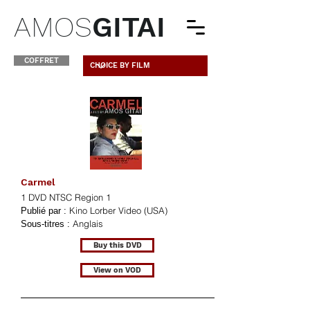
AMOS
GITAI
COFFRET
Carmel
1 DVD NTSC Region 1
Kino Lorber Video (USA)
Publié par :
Anglais
Sous-titres :
Buy this DVD
View on VOD