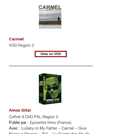
Carmel
VOD Region 2
View on VOD
Amos Gitai
Coffret 9 DVD PAL Region 2
Epicentre films (France)
Publié par :
Lullaby to My Father – Carmel – Give
Avec :
Peace a Chance – Tsili – La Guerre des fils de