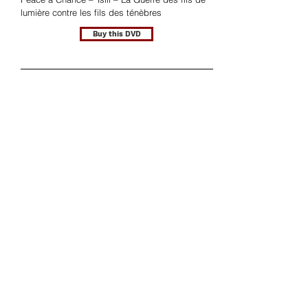
lumière contre les fils des ténèbres
Buy this DVD
Amos Gitai : Lullaby to My Father /
Carmel
Coffret 2 DVD PAL Region 2
Epicentre films (France)
Publié par :
Lullaby to My Father – Carmel
Avec :
Buy this DVD