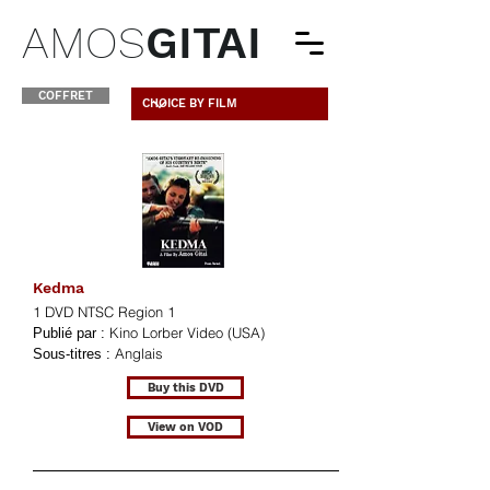
AMOS
GITAI
COFFRET
Kedma
1 DVD NTSC Region 1
Kino Lorber Video (USA)
Publié par :
Anglais
Sous-titres :
Buy this DVD
View on VOD