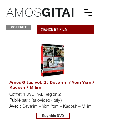
AMOS
GITAI
COFFRET
Amos Gitai, vol. 2 : Devarim / Yom Yom /
Kadosh / Milim
Coffret 4 DVD PAL Region 2
RaroVideo (Italy)
Publié par :
Devarim – Yom Yom – Kadosh – Milim
Avec :
Buy this DVD