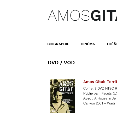
AMOS
GIT
BIOGRAPHIE
CINÉMA
THÉÂ
DVD / VOD
Amos Gitai: Terri
Coffret 3 DVD NTSC R
Facets (
Publié par :
A House in Jer
Avec :
Canyon 2001 – Wadi T