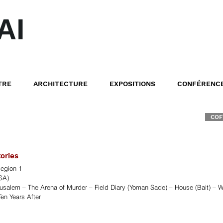
AI
TRE
ARCHITECTURE
EXPOSITIONS
CONFÉRENC
COF
tories
egion 1
USA)
usalem – The Arena of Murder – Field Diary (Yoman Sade) – House (Bait) – 
en Years After