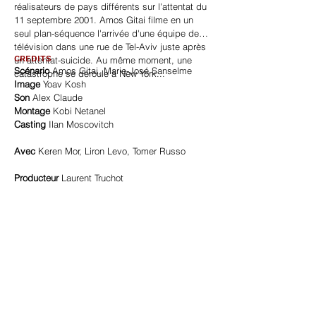
réalisateurs de pays différents sur l'attentat du
11 septembre 2001. Amos Gitai filme en un
seul plan-séquence l'arrivée d'une équipe de
télévision dans une rue de Tel-Aviv juste après
CREDITS
un attentat-suicide. Au même moment, une
Scénario
Amos Gitai, Marie-José Sanselme
catastrophe se déroule à New York...
Image
Yoav Kosh
Son
Alex Claude
Montage
Kobi Netanel
Casting
Ilan Moscovitch
Avec
Keren Mor, Liron Levo, Tomer Russo
Producteur
Laurent Truchot
VENTE / DISTRIBUTION
EXCEPTION - WILD BUNCH
99, rue de la Verrerie. 75004 Paris
France
+33 (0)1 53 01 50 20
ssimonutti@exception-wb.com
www.wildbunch.com