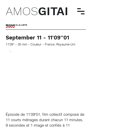
AMOS
GITAI
RETOUR À LA LISTE
2002
September 11 - 11'09''01
11'09'' – 35 mm – Couleur – France, Royaume-Uni
Épisode de 11'09"01, film collectif composé de
11 courts métrages durant chacun 11 minutes,
9 secondes et 1 image et confiés à 11