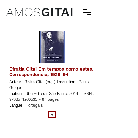
AMOS
GITAI
Efratia Gitai Em tempos como estes.
Correspondência, 1929-94
Rivka Gitai (org.)
Paulo
Auteur :
Traduction :
Geiger
Ubu Editora, São Paulo, 2019 – ISBN :
Édition :
9788571260535
– 87 pages
Portugais
Langue :
+