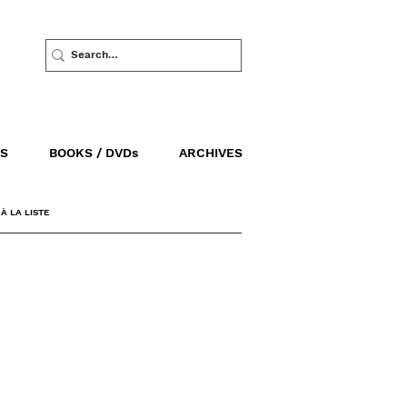
S
BOOKS / DVDs
ARCHIVES
À LA LISTE
BASE SOUS-MARINE, EVENTO
Bordeaux, France
9 – 18 octobre 2009