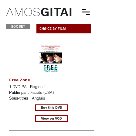
AMOS
GITAI
BOX SET
Free Zone
1 DVD PAL Region 1
Facets (USA)
Publié par :
Anglais
Sous-titres :
Buy this DVD
View on VOD