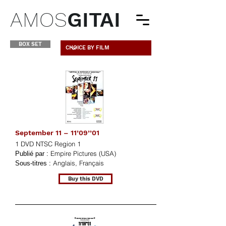
AMOS
GITAI
BOX SET
September 11 – 11’09’’01
1 DVD NTSC Region 1
Empire Pictures (USA)
Publié par :
Anglais, Français
Sous-titres :
Buy this DVD