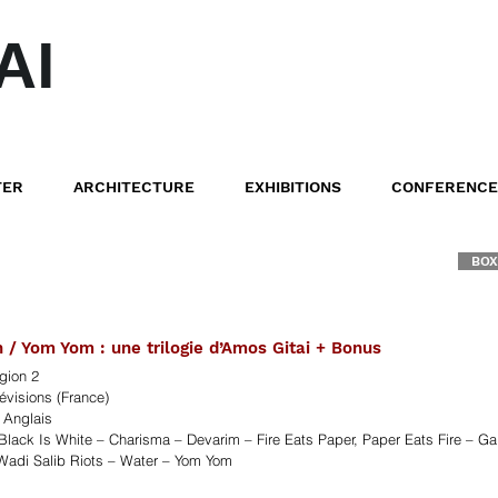
AI
TER
ARCHITECTURE
EXHIBITIONS
CONFERENCE
BOX
 / Yom Yom : une trilogie d’Amos Gitai + Bonus
gion 2
évisions (France)
 Anglais
Black Is White – Charisma – Devarim – Fire Eats Paper, Paper Eats Fire – G
 Wadi Salib Riots – Water – Yom Yom