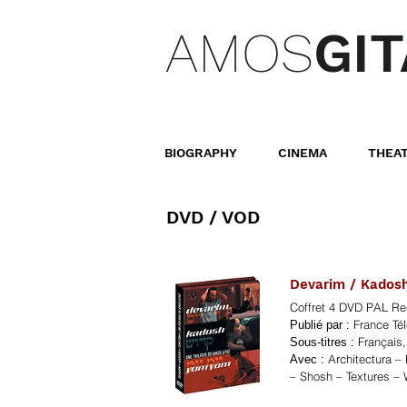
AMOS
GIT
BIOGRAPHY
CINEMA
THEA
DVD / VOD
Devarim / Kadosh
Coffret 4 DVD PAL Re
France Tél
Publié par :
Français,
Sous-titres :
Architectura – 
Avec :
– Shosh – Textures –